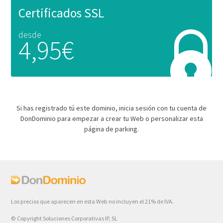
Certificados SSL
desde
4,95€
Si has registrado tú este dominio, inicia sesión con tu cuenta de
DonDominio para empezar a crear tu Web o personalizar esta
página de parking.
Los precios que aparecen en esta Web no incluyen el 21% de IVA.
© Copyright Soluciones Corporativas IP, SL