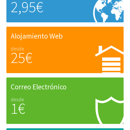
2,95€
Alojamiento Web
desde
25€
Correo Electrónico
desde
1€